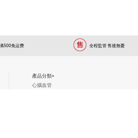
满500免运费
全程監管 售後無憂
產品分類>
心腦血管
養生推薦
女士推薦
感冒系列
強身健體
清熱祛濕
3) 版權所有 © 2020 中藥材零售商牌照編號: CR-2022-00269 (出貨地址: 