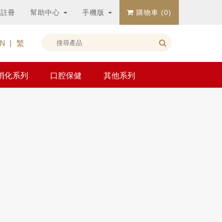
註冊
幫助中心
手機版
購物車 (
0
)
N
|
繁
消化系列
口腔保健
其他系列