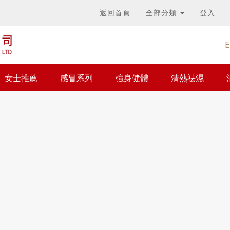
返回首頁
全部分類
登入
E
女士推薦
感冒系列
強身健體
清熱祛濕